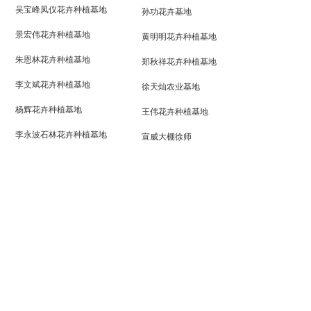
吴宝峰凤仪花卉种植基地
孙功花卉基地
景宏伟花卉种植基地
黄明明花卉种植基地
朱恩林花卉种植基地
郑秋祥花卉种植基地
李文斌花卉种植基地
徐天灿农业基地
杨辉花卉种植基地
王伟花卉种植基地
李永波石林花卉种植基地
宣威大棚徐师
安宁鸣矣河朱师电商平台
泸西龙总基地
泸西赵总基地
泸西杨总基地
李海昆花卉种植基地
昆明尚禾农业
扫码二维码
地址：云南省昆明市西山区春雨路133号