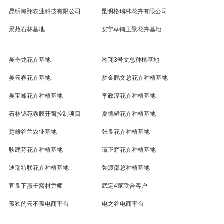
昆明瀚翔农业科技有限公司
昆明格瑞林花卉有限公司
景苑石林基地
安宁草铺王景花卉基地
吴奇龙花卉基地
瀚翔3号文总种植基地
吴云春花卉基地
梦金鹏文总花卉种植基地
吴宝峰花卉种植基地
李政淳花卉种植基地
石林锦苑卷膜开窗控制项目
夏德鲜花卉种植基地
楚雄谷兰农业基地
张良花卉种植基地
耿建芬花卉种植基地
谭正辉花卉种植基地
迪瑞特联花卉种植基地
弥渡邵总种植基地
宜良下燕子窝村尹师
武定4家联合客户
孤独的云不孤电商平台
电之谷电商平台